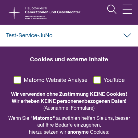
Test-Service-JuNo
Downloads zum Thema Corona
Cookies und externe Inhalte
Handlungsempfehlungen in der der
Matomo Website Analyse
YouTube
Corona-Pandemie
Wir verwenden ohne Zustimmung KEINE Cookies!
Wir erheben KEINE personenenbezogenen Daten!
(Ausnahme: Formulare)
Hygienekonzept
"Matomo"
Wenn Sie
auswählen helfen Sie uns, besser
auf Ihre Bedarfe einzugehen,
anonyme
hierzu setzen wir
Cookies: